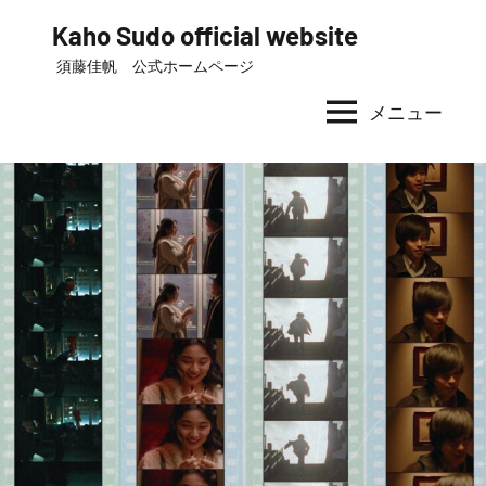
コ
Kaho Sudo official website
ン
須藤佳帆 公式ホームページ
テ
ン
メニュー
ツ
へ
ス
キ
ッ
プ