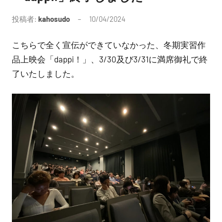
投稿者:
kahosudo
10/04/2024
コ
メ
こちらで全く宣伝ができていなかった、冬期実習作
ン
ト
品上映会「dappi！」、3/30及び3/31に満席御礼で終
は
了いたしました。
あ
り
ま
せ
ん