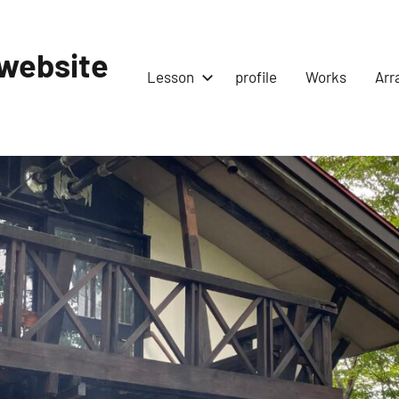
website
Lesson
profile
Works
Arr