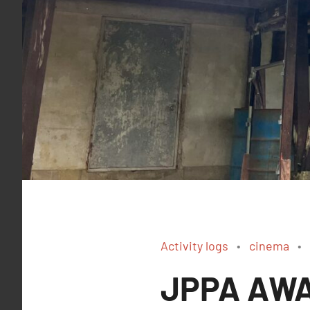
Activity logs
cinema
JPPA 