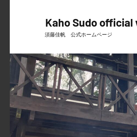
コ
ン
Kaho Sudo official 
テ
ン
須藤佳帆 公式ホームページ
ツ
へ
ス
キ
ッ
プ